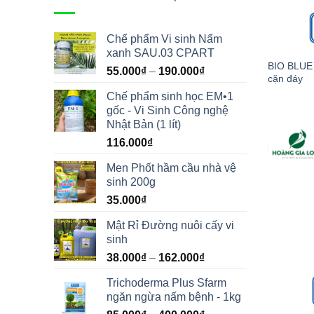
Chế phẩm Vi sinh Nấm
xanh SAU.03 CPART
BIO BLUE 
55.000
₫
–
190.000
₫
cặn đáy
Chế phẩm sinh học EM•1
gốc - Vi Sinh Công nghệ
Nhật Bản (1 lít)
116.000
₫
Men Phốt hầm cầu nhà vệ
sinh 200g
35.000
₫
Mật Rỉ Đường nuôi cấy vi
sinh
38.000
₫
–
162.000
₫
Trichoderma Plus Sfarm
ngăn ngừa nấm bệnh - 1kg