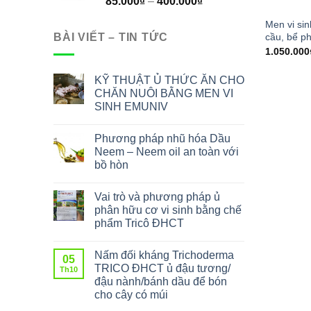
85.000
₫
–
400.000
₫
Men vi si
BÀI VIẾT – TIN TỨC
cầu, bể ph
1.050.000
KỸ THUẬT Ủ THỨC ĂN CHO
CHĂN NUÔI BẰNG MEN VI
SINH EMUNIV
Phương pháp nhũ hóa Dầu
Neem – Neem oil an toàn với
bồ hòn
Vai trò và phương pháp ủ
phân hữu cơ vi sinh bằng chế
phẩm Tricô ĐHCT
Nấm đối kháng Trichoderma
05
TRICO ĐHCT ủ đậu tương/
Th10
đậu nành/bánh dầu để bón
cho cây có múi