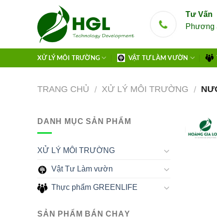
Skip
Tư Vấn
to
Phương 
content
XỬ LÝ MÔI TRƯỜNG
VẬT TƯ LÀM VƯỜN
TRANG CHỦ
XỬ LÝ MÔI TRƯỜNG
NƯỚ
/
/
DANH MỤC SẢN PHẨM
XỬ LÝ MÔI TRƯỜNG
Vật Tư Làm vườn
Thực phẩm GREENLIFE
SẢN PHẨM BÁN CHẠY