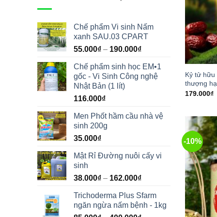
Chế phẩm Vi sinh Nấm
xanh SAU.03 CPART
55.000
₫
–
190.000
₫
Chế phẩm sinh học EM•1
Kỷ tử hữu
gốc - Vi Sinh Công nghệ
thượng hạ
Nhật Bản (1 lít)
179.000
₫
116.000
₫
Men Phốt hầm cầu nhà vệ
sinh 200g
35.000
₫
-10%
Mật Rỉ Đường nuôi cấy vi
sinh
38.000
₫
–
162.000
₫
Trichoderma Plus Sfarm
ngăn ngừa nấm bệnh - 1kg