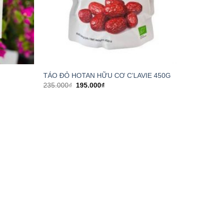
TÁO ĐỎ HOTAN HỮU CƠ C’LAVIE 450G
235.000
₫
195.000
₫