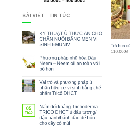
85.000
₫
–
400.000
₫
BÀI VIẾT – TIN TỨC
KỸ THUẬT Ủ THỨC ĂN CHO
CHĂN NUÔI BẰNG MEN VI
SINH EMUNIV
Trà hoa c
110.000
₫
Phương pháp nhũ hóa Dầu
Neem – Neem oil an toàn với
bồ hòn
Vai trò và phương pháp ủ
phân hữu cơ vi sinh bằng chế
phẩm Tricô ĐHCT
Nấm đối kháng Trichoderma
05
TRICO ĐHCT ủ đậu tương/
Th10
đậu nành/bánh dầu để bón
cho cây có múi