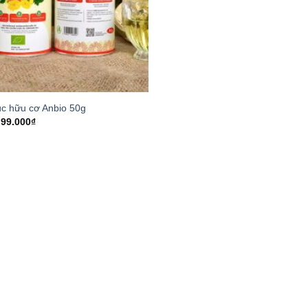
úc hữu cơ Anbio 50g
99.000
₫