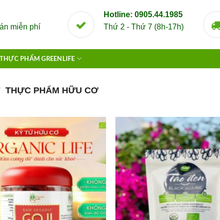
Hotline: 0905.44.1985
án miễn phí
Thứ 2 - Thứ 7 (8h-17h)
THỰC PHẨM GREENLIFE
THỰC PHẨM HỮU CƠ
/