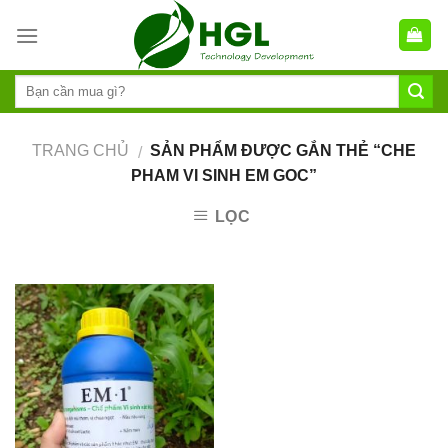
Skip
to
content
TRANG CHỦ
SẢN PHẨM ĐƯỢC GẮN THẺ “CHE
/
PHAM VI SINH EM GOC”
LỌC