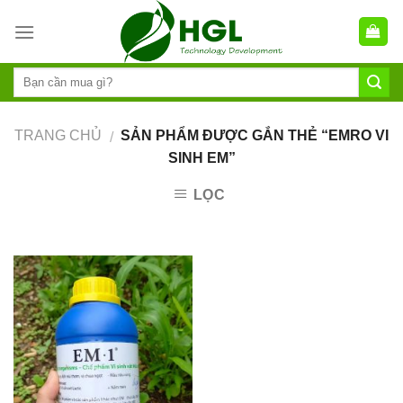
Skip
to
content
TRANG CHỦ
SẢN PHẨM ĐƯỢC GẮN THẺ “EMRO VI
/
SINH EM”
LỌC