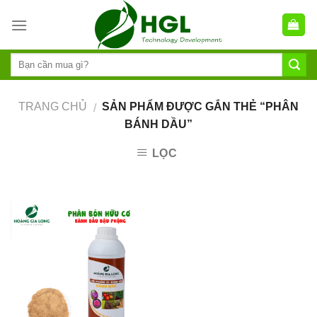
Skip
to
content
TRANG CHỦ
SẢN PHẨM ĐƯỢC GẮN THẺ “PHÂN
/
BÁNH DẦU”
LỌC