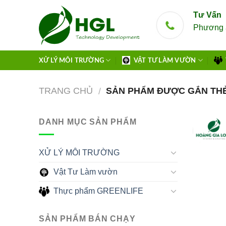
Skip
Tư Vấn
to
Phương 
content
XỬ LÝ MÔI TRƯỜNG
VẬT TƯ LÀM VƯỜN
TRANG CHỦ
SẢN PHẨM ĐƯỢC GẮN THẺ
/
DANH MỤC SẢN PHẨM
XỬ LÝ MÔI TRƯỜNG
Vật Tư Làm vườn
Thực phẩm GREENLIFE
SẢN PHẨM BÁN CHẠY