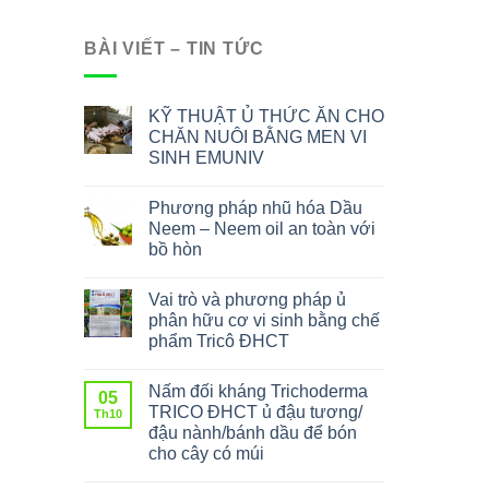
BÀI VIẾT – TIN TỨC
KỸ THUẬT Ủ THỨC ĂN CHO
CHĂN NUÔI BẰNG MEN VI
SINH EMUNIV
Phương pháp nhũ hóa Dầu
Neem – Neem oil an toàn với
bồ hòn
Vai trò và phương pháp ủ
phân hữu cơ vi sinh bằng chế
phẩm Tricô ĐHCT
Nấm đối kháng Trichoderma
05
TRICO ĐHCT ủ đậu tương/
Th10
đậu nành/bánh dầu để bón
cho cây có múi