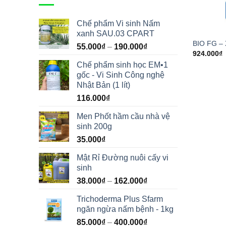
Chế phẩm Vi sinh Nấm
xanh SAU.03 CPART
BIO FG – 
55.000
₫
–
190.000
₫
924.000
₫
Chế phẩm sinh học EM•1
gốc - Vi Sinh Công nghệ
Nhật Bản (1 lít)
116.000
₫
Men Phốt hầm cầu nhà vệ
sinh 200g
35.000
₫
Mật Rỉ Đường nuôi cấy vi
sinh
38.000
₫
–
162.000
₫
Trichoderma Plus Sfarm
ngăn ngừa nấm bệnh - 1kg
85.000
₫
–
400.000
₫