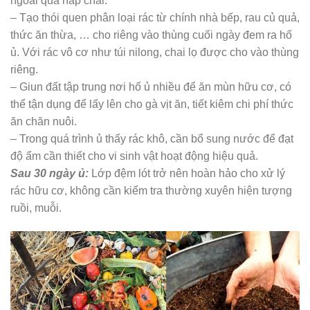
ngoài qua nắp chai.
– Tạo thói quen phân loại rác từ chính nhà bếp, rau củ quả,
thức ăn thừa, … cho riêng vào thùng cuối ngày đem ra hố
ủ. Với rác vô cơ như túi nilong, chai lọ được cho vào thùng
riêng.
– Giun đất tập trung nơi hố ủ nhiều để ăn mùn hữu cơ, có
thể tận dụng để lấy lên cho gà vịt ăn, tiết kiêm chi phí thức
ăn chăn nuôi.
– Trong quá trình ủ thấy rác khô, cần bổ sung nước để đạt
độ ẩm cần thiết cho vi sinh vật hoạt động hiệu quả.
Sau 30 ngày ủ:
Lớp đệm lót trở nên hoàn hảo cho xử lý
rác hữu cơ, không cần kiểm tra thường xuyên hiện tượng
ruồi, muỗi.