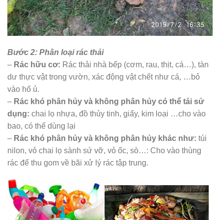
Bước 2: Phân loại rác thải
–
Rác hữu cơ:
Rác thải nhà bếp (cơm, rau, thịt, cá…), tàn
dư thực vật trong vườn, xác động vật chết như cá, …bỏ
vào hố ủ.
–
Rác khó phân hủy và không phân hủy có thể tái sử
dụng:
chai lọ nhựa, đồ thủy tinh, giấy, kim loại …cho vào
bao, có thể dùng lại
–
Rác khó phân hủy và không phân hủy khác như:
túi
nilon, vỏ chai lọ sành sứ vỡ, vỏ ốc, sò…: Cho vào thùng
rác để thu gom về bãi xử lý rác tập trung.