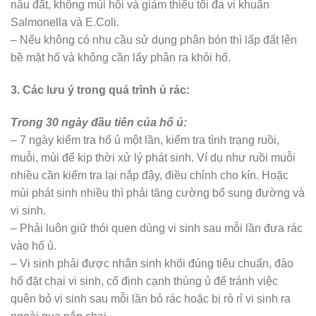
nâu đất, không mùi hôi và giảm thiểu tối đa vi khuẩn
Salmonella và E.Coli.
– Nếu không có nhu cầu sử dụng phân bón thì lấp đất lên
bề mặt hố và không cần lấy phân ra khỏi hố.
3. Các lưu ý trong quá trình ủ rác:
Trong 30 ngày đầu tiên của hố ủ:
– 7 ngày kiểm tra hố ủ một lần, kiểm tra tình trạng ruồi,
muỗi, mùi để kịp thời xử lý phát sinh. Ví dụ như ruồi muỗi
nhiều cần kiểm tra lại nắp đậy, điều chỉnh cho kín. Hoặc
mùi phát sinh nhiều thì phải tăng cường bổ sung đường và
vi sinh.
– Phải luôn giữ thói quen dùng vi sinh sau mỗi lần đưa rác
vào hố ủ.
– Vi sinh phải được nhân sinh khối đúng tiêu chuẩn, đào
hố đặt chai vi sinh, cố định cạnh thùng ủ để tránh việc
quên bỏ vi sinh sau mỗi lần bỏ rác hoặc bị rò rỉ vi sinh ra