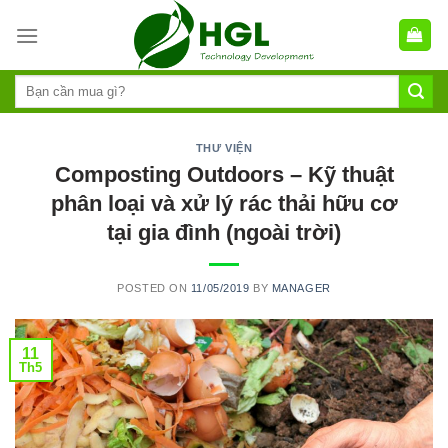
Skip
to
content
THƯ VIỆN
Composting Outdoors – Kỹ thuật
phân loại và xử lý rác thải hữu cơ
tại gia đình (ngoài trời)
POSTED ON
11/05/2019
BY
MANAGER
11
Th5