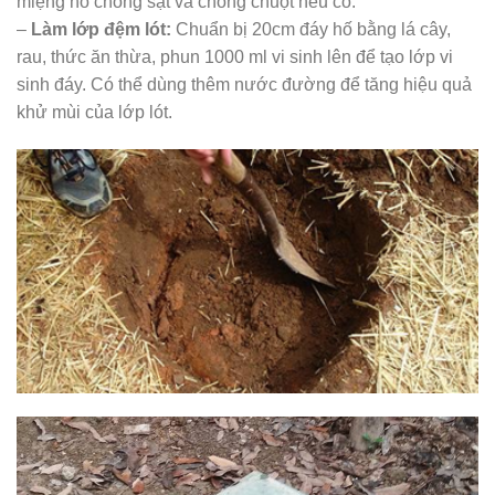
miệng hố chống sạt và chống chuột nếu có.
–
Làm lớp đệm lót:
Chuẩn bị 20cm đáy hố bằng lá cây,
rau, thức ăn thừa, phun 1000 ml vi sinh lên để tạo lớp vi
sinh đáy. Có thể dùng thêm nước đường để tăng hiệu quả
khử mùi của lớp lót.