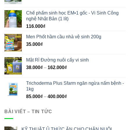
Chế phẩm sinh học EM•1 gốc - Vi Sinh Công
nghệ Nhật Bản (1 lít)
116.000
₫
Men Phốt hầm cầu nhà vệ sinh 200g
35.000
₫
Mật Rỉ Đường nuôi cấy vi sinh
38.000
₫
–
162.000
₫
Trichoderma Plus Sfarm ngăn ngừa nấm bệnh -
1kg
85.000
₫
–
400.000
₫
BÀI VIẾT – TIN TỨC
KỸ THUẬT Ủ THỨC ĂN CHO CHĂN NUÔI