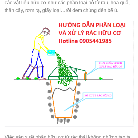
các vật liệu hữu cơ như các phần loại bỏ từ rau, hoa quả,
thân cây, rơm rạ, giấy loại…rồi đem chúng đến bể ủ.
Việc sản xuất phân hữu cơ từ rác thải không những tạo ta