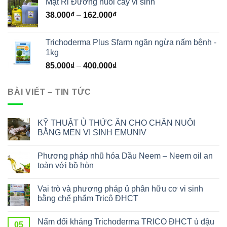
Mật Rỉ Đường nuôi cấy vi sinh
38.000
₫
–
162.000
₫
Trichoderma Plus Sfarm ngăn ngừa nấm bệnh -
1kg
85.000
₫
–
400.000
₫
BÀI VIẾT – TIN TỨC
KỸ THUẬT Ủ THỨC ĂN CHO CHĂN NUÔI
BẰNG MEN VI SINH EMUNIV
Phương pháp nhũ hóa Dầu Neem – Neem oil an
toàn với bồ hòn
Vai trò và phương pháp ủ phân hữu cơ vi sinh
bằng chế phẩm Tricô ĐHCT
Nấm đối kháng Trichoderma TRICO ĐHCT ủ đậu
05