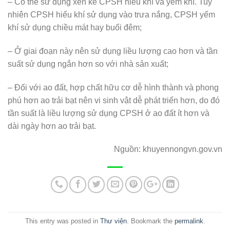
– Có thể sử dụng xen kẽ CPSH hiếu khí và yếm khí. Tuy
nhiên CPSH hiếu khí sử dụng vào trưa nắng, CPSH yếm
khí sử dụng chiều mát hay buổi đêm;
– Ở giai đoạn này nên sử dụng liều lượng cao hơn và tần
suất sử dụng ngắn hơn so với nhà sản xuất;
– Đối với ao đất, hợp chất hữu cơ dễ hình thành và phong
phú hơn ao trải bạt nên vi sinh vật dễ phát triển hơn, do đó
tần suất là liều lượng sử dụng CPSH ở ao đất ít hơn và
dài ngày hơn ao trải bạt.
Nguồn: khuyennongvn.gov.vn
This entry was posted in
Thư viện
. Bookmark the
permalink
.