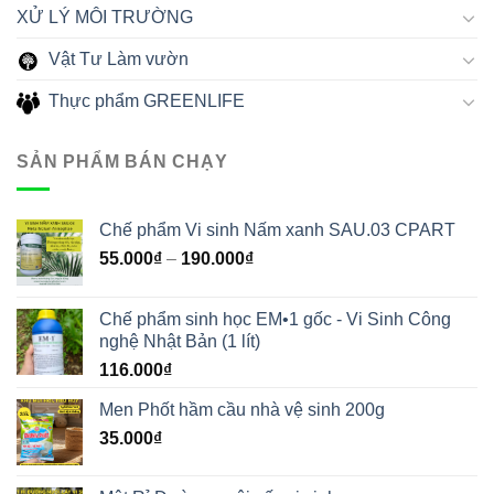
XỬ LÝ MÔI TRƯỜNG
Vật Tư Làm vườn
Thực phẩm GREENLIFE
SẢN PHẨM BÁN CHẠY
Chế phẩm Vi sinh Nấm xanh SAU.03 CPART
55.000
₫
–
190.000
₫
Chế phẩm sinh học EM•1 gốc - Vi Sinh Công
nghệ Nhật Bản (1 lít)
116.000
₫
Men Phốt hầm cầu nhà vệ sinh 200g
35.000
₫