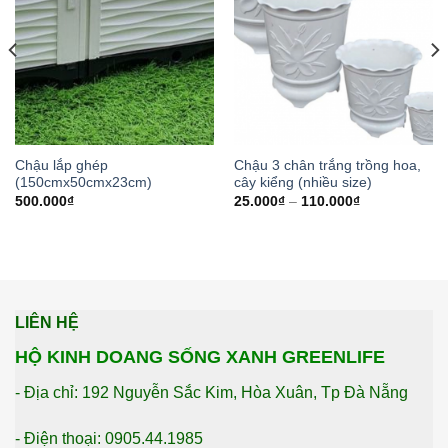
Chậu lắp ghép
Chậu 3 chân trắng trồng hoa,
(150cmx50cmx23cm)
cây kiểng (nhiều size)
500.000
₫
25.000
₫
–
110.000
₫
LIÊN HỆ
HỘ KINH DOANG SỐNG XANH GREENLIFE
- Địa chỉ: 192 Nguyễn Sắc Kim, Hòa Xuân, Tp Đà Nẵng
- Điện thoại: 0905.44.1985