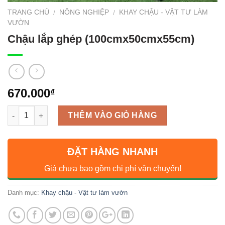
TRANG CHỦ
NÔNG NGHIỆP
KHAY CHẬU - VẬT TƯ LÀM
/
/
VƯỜN
Chậu lắp ghép (100cmx50cmx55cm)
670.000
₫
Số lượng
THÊM VÀO GIỎ HÀNG
ĐẶT HÀNG NHANH
Giá chưa bao gồm chi phí vận chuyển!
Danh mục:
Khay chậu - Vật tư làm vườn