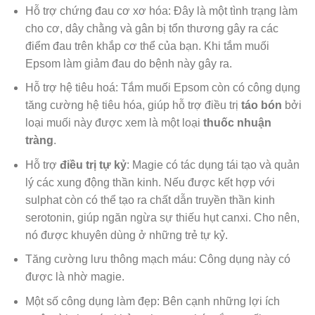
Hỗ trợ chứng đau cơ xơ hóa: Đây là một tình trạng làm
cho cơ, dây chằng và gân bị tổn thương gây ra các
điểm đau trên khắp cơ thể của bạn. Khi tắm muối
Epsom làm giảm đau do bệnh này gây ra.
Hỗ trợ hệ tiêu hoá: Tắm muối Epsom còn có công dụng
tăng cường hệ tiêu hóa, giúp hỗ trợ điều trị
táo bón
bởi
loại muối này được xem là một loại
thuốc nhuận
tràng
.
Hỗ trợ
điều trị tự kỷ
: Magie có tác dụng tái tạo và quản
lý các xung động thần kinh. Nếu được kết hợp với
sulphat còn có thể tạo ra chất dẫn truyền thần kinh
serotonin, giúp ngăn ngừa sự thiếu hụt canxi. Cho nên,
nó được khuyên dùng ở những trẻ tự kỷ.
Tăng cường lưu thông mạch máu: Công dụng này có
được là nhờ magie.
Một số công dụng làm đẹp: Bên cạnh những lợi ích