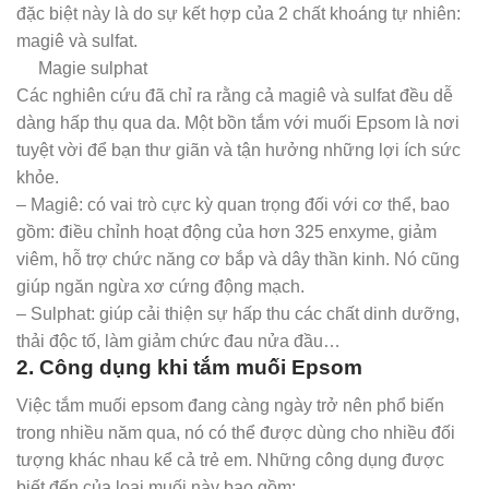
đặc biệt này là do sự kết hợp của 2 chất khoáng tự nhiên:
magiê và sulfat.
Magie sulphat
Các nghiên cứu đã chỉ ra rằng cả magiê và sulfat đều dễ
dàng hấp thụ qua da. Một bồn tắm với muối Epsom là nơi
tuyệt vời để bạn thư giãn và tận hưởng những lợi ích sức
khỏe.
– Magiê: có vai trò cực kỳ quan trọng đối với cơ thể, bao
gồm: điều chỉnh hoạt động của hơn 325 enxyme, giảm
viêm, hỗ trợ chức năng cơ bắp và dây thần kinh. Nó cũng
giúp ngăn ngừa xơ cứng động mạch.
– Sulphat: giúp cải thiện sự hấp thu các chất dinh dưỡng,
thải độc tố, làm giảm chức đau nửa đầu…
2. Công dụng khi tắm muối Epsom
Việc tắm muối epsom đang càng ngày trở nên phổ biến
trong nhiều năm qua, nó có thể được dùng cho nhiều đối
tượng khác nhau kể cả trẻ em. Những công dụng được
biết đến của loại muối này bao gồm: