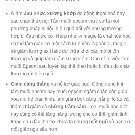
Giảm
đau nhức xương khớp
do bệnh thoái hoá hay
sau chấn thương: Tắm muối epsom thực sự là một
phương pháp trị liệu hiệu quả đối với những trường
hợp bị đau nhức cơ, khớp nhẹ, vì magie là chất hóa học
có thể làm giãn cơ một cách tự nhiên. Ngoài ra, magie
sẽ giảm lượng axit latic dư thừa khỏi các mô bị tổn
thương và giúp làm giảm sưng viêm. Cho nên, việc tắm
muối Epsom sau luyện tập thể thao hoặc bị đau do chấn
thương rất hiệu quả.
Giảm căng thẳng
và hỗ trợ giấc ngủ: Công dụng khi
tắm muối epsom hay muối epsom ngâm chân còn giúp
xoa dịu hệ thần kinh, làm giảm bớt căng thẳng, lo âu và
thậm chí giảm cả
chứng trầm cảm
. Loại muối đặc biệt
này cũng có thể tăng năng lượng cho cơ thể, giảm tình
trạng đau đầu, hỗ trợ chữa trị chứng
mất ngủ
và bạn có
một giấc ngủ sâu hơn.