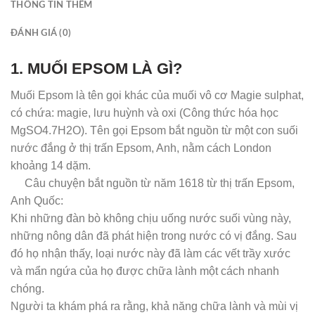
THÔNG TIN THÊM
ĐÁNH GIÁ (0)
1. MUỐI EPSOM LÀ GÌ?
Muối Epsom là tên gọi khác của muối vô cơ Magie sulphat,
có chứa: magie, lưu huỳnh và oxi (Công thức hóa học
MgSO4.7H2O). Tên gọi Epsom bắt nguồn từ một con suối
nước đắng ở thị trấn Epsom, Anh, nằm cách London
khoảng 14 dặm.
Câu chuyện bắt nguồn từ năm 1618 từ thị trấn Epsom,
Anh Quốc:
Khi những đàn bò không chịu uống nước suối vùng này,
những nông dân đã phát hiện trong nước có vị đắng. Sau
đó họ nhận thấy, loại nước này đã làm các vết trầy xước
và mẩn ngứa của họ được chữa lành một cách nhanh
chóng.
Người ta khám phá ra rằng, khả năng chữa lành và mùi vị