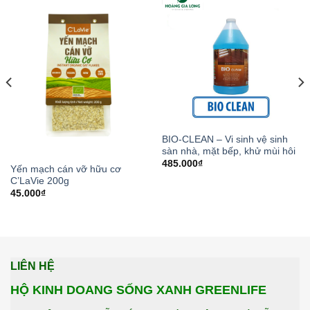
BIO-CLEAN – Vi sinh vệ sinh
sàn nhà, mặt bếp, khử mùi hôi
485.000
₫
Yến mạch cán vỡ hữu cơ
C’LaVie 200g
45.000
₫
LIÊN HỆ
HỘ KINH DOANG SỐNG XANH GREENLIFE