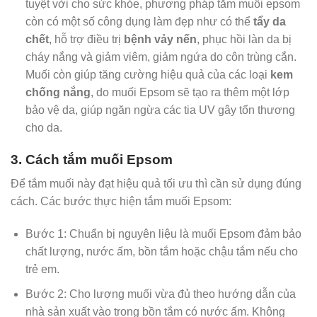
tuyệt vời cho sức khỏe, phương pháp tắm muối epsom
còn có một số công dụng làm đẹp như có thể
tẩy da
chết
, hỗ trợ điều trị
bệnh vảy nến
, phục hồi làn da bị
cháy nắng và giảm viêm, giảm ngứa do côn trùng cắn.
Muối còn giúp tăng cường hiệu quả của các loại
kem
chống nắng
, do muối Epsom sẽ tạo ra thêm một lớp
bảo vệ da, giúp ngăn ngừa các tia UV gây tổn thương
cho da.
3. Cách tắm muối Epsom
Để tắm muối này đạt hiệu quả tối ưu thì cần sử dụng đúng
cách. Các bước thực hiện tắm muối Epsom:
Bước 1: Chuẩn bị nguyên liệu là muối Epsom đảm bảo
chất lượng, nước ấm, bồn tắm hoặc chậu tắm nếu cho
trẻ em.
Bước 2: Cho lượng muối vừa đủ theo hướng dẫn của
nhà sản xuất vào trong bồn tắm có nước ấm. Không