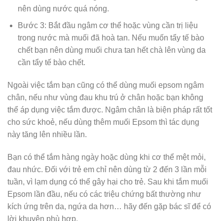
nên dùng nước quá nóng.
Bước 3: Bắt đầu ngâm cơ thể hoặc vùng cần trị liệu
trong nước mà muối đã hoà tan. Nếu muốn tẩy tế bào
chết bạn nên dùng muối chưa tan hết chà lên vùng da
cần tẩy tế bào chết.
Ngoài việc tắm bạn cũng có thể dùng muối epsom ngâm
chân, nếu như vùng đau khu trú ở chân hoặc bạn không
thể áp dụng việc tắm được. Ngâm chân là biện pháp rất tốt
cho sức khoẻ, nếu dùng thêm muối Epsom thì tác dụng
này tăng lên nhiều lần.
Bạn có thể tắm hàng ngày hoặc dùng khi cơ thể mệt mỏi,
đau nhức. Đối với trẻ em chỉ nên dùng từ 2 đến 3 lần mỗi
tuần, vì lạm dụng có thể gây hại cho trẻ. Sau khi tắm muối
Epsom lần đầu, nếu có các triệu chứng bất thường như
kích ứng trên da, ngứa da hơn… hãy đến gặp bác sĩ để có
lời khuyên phù hợp.