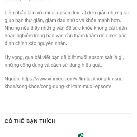
Liệu pháp tắm với muối epsom tuy rất đơn giản nhưng lại
giúp bạn thư giãn, giảm đau nhức và khỏe mạnh hơn.
Nhưng nếu thấy những vấn đề sức khỏe không cải thiện
hoặc nghiêm trọng bạn vẫn cần thăm khám để được xác
định chính xác nguyên nhân.
Hy vọng, qua bài viết bạn đã biết muối epsom salt là gì,
những công dụng và cách sử dụng hiệu quả.
Nguồn: https://www.vinmec.com/vi/tin-tuc/thong-tin-suc-
khoe/song-khoe/cong-dung-khi-tam-muoi-epsom/
CÓ THỂ BẠN THÍCH