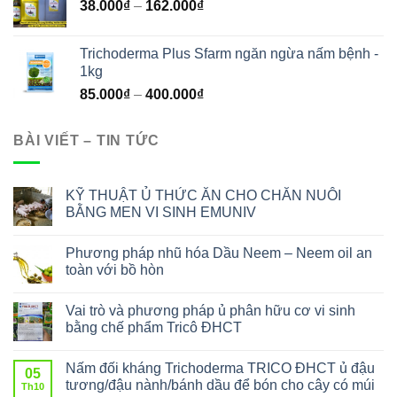
38.000
₫
–
162.000
₫
Trichoderma Plus Sfarm ngăn ngừa nấm bệnh -
1kg
85.000
₫
–
400.000
₫
BÀI VIẾT – TIN TỨC
KỸ THUẬT Ủ THỨC ĂN CHO CHĂN NUÔI
BẰNG MEN VI SINH EMUNIV
Phương pháp nhũ hóa Dầu Neem – Neem oil an
toàn với bồ hòn
Vai trò và phương pháp ủ phân hữu cơ vi sinh
bằng chế phẩm Tricô ĐHCT
Nấm đối kháng Trichoderma TRICO ĐHCT ủ đậu
05
tương/đậu nành/bánh dầu để bón cho cây có múi
Th10