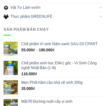
Vật Tư Làm vườn
Thực phẩm GREENLIFE
SẢN PHẨM BÁN CHẠY
Chế phẩm Vi sinh Nấm xanh SAU.03 CPART
55.000
₫
–
190.000
₫
Chế phẩm sinh học EM•1 gốc - Vi Sinh Công
nghệ Nhật Bản (1 lít)
116.000
₫
Men Phốt hầm cầu nhà vệ sinh 200g
35.000
₫
Mật Rỉ Đường nuôi cấy vi sinh