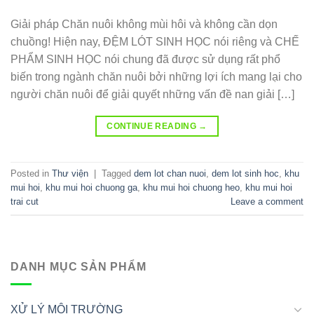
Giải pháp Chăn nuôi không mùi hôi và không cần dọn
chuồng! Hiện nay, ĐỆM LÓT SINH HỌC nói riêng và CHẾ
PHẨM SINH HỌC nói chung đã được sử dụng rất phổ
biến trong ngành chăn nuôi bởi những lợi ích mang lại cho
người chăn nuôi để giải quyết những vấn đề nan giải […]
CONTINUE READING
→
Posted in
Thư viện
|
Tagged
dem lot chan nuoi
,
dem lot sinh hoc
,
khu
mui hoi
,
khu mui hoi chuong ga
,
khu mui hoi chuong heo
,
khu mui hoi
trai cut
Leave a comment
DANH MỤC SẢN PHẨM
XỬ LÝ MÔI TRƯỜNG