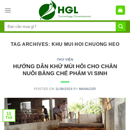
Skip
to
content
TAG ARCHIVES:
KHU MUI HOI CHUONG HEO
THƯ VIỆN
HƯỚNG DẪN KHỬ MÙI HÔI CHO CHĂN
NUÔI BẰNG CHẾ PHẨM VI SINH
POSTED ON
11/08/2019
BY
MANAGER
11
Th8