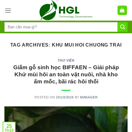
Skip
to
content
TAG ARCHIVES:
KHU MUI HOI CHUONG TRAI
THƯ VIỆN
Giấm gỗ sinh học BIFFAEN – Giải pháp
Khử mùi hôi an toàn vật nuôi, nhà kho
ẩm mốc, bãi rác hôi thối
POSTED ON
25/10/2019
BY
MANAGER
25
Th10