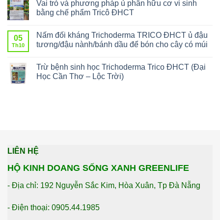
Vai trò và phương pháp ủ phân hữu cơ vi sinh
bằng chế phẩm Tricô ĐHCT
Nấm đối kháng Trichoderma TRICO ĐHCT ủ đậu
05
tương/đậu nành/bánh dầu để bón cho cây có múi
Th10
Trừ bệnh sinh học Trichoderma Trico ĐHCT (Đại
Học Cần Thơ – Lộc Trời)
LIÊN HỆ
HỘ KINH DOANG SỐNG XANH GREENLIFE
- Địa chỉ: 192 Nguyễn Sắc Kim, Hòa Xuân, Tp Đà Nẵng
- Điện thoại: 0905.44.1985