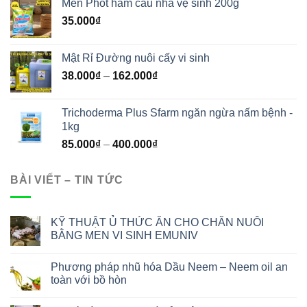
Men Phốt hầm cầu nhà vệ sinh 200g
35.000
₫
Mật Rỉ Đường nuôi cấy vi sinh
38.000
₫
–
162.000
₫
Trichoderma Plus Sfarm ngăn ngừa nấm bệnh -
1kg
85.000
₫
–
400.000
₫
BÀI VIẾT – TIN TỨC
KỸ THUẬT Ủ THỨC ĂN CHO CHĂN NUÔI
BẰNG MEN VI SINH EMUNIV
Phương pháp nhũ hóa Dầu Neem – Neem oil an
toàn với bồ hòn