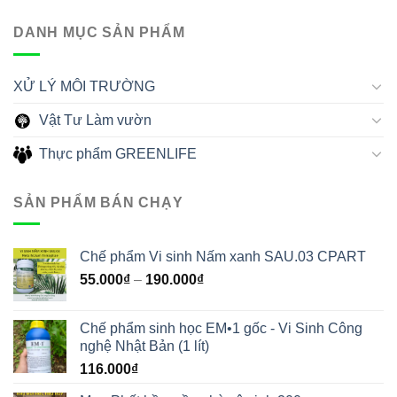
DANH MỤC SẢN PHẨM
XỬ LÝ MÔI TRƯỜNG
Vật Tư Làm vườn
Thực phẩm GREENLIFE
SẢN PHẨM BÁN CHẠY
Chế phẩm Vi sinh Nấm xanh SAU.03 CPART
55.000
₫
–
190.000
₫
Chế phẩm sinh học EM•1 gốc - Vi Sinh Công
nghệ Nhật Bản (1 lít)
116.000
₫