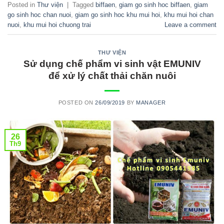
Posted in
Thư viện
|
Tagged
biffaen
,
giam go sinh hoc biffaen
,
giam
go sinh hoc chan nuoi
,
giam go sinh hoc khu mui hoi
,
khu mui hoi chan
nuoi
,
khu mui hoi chuong trai
Leave a comment
THƯ VIỆN
Sử dụng chế phẩm vi sinh vật EMUNIV
để xử lý chất thải chăn nuôi
POSTED ON
26/09/2019
BY
MANAGER
26
Th9