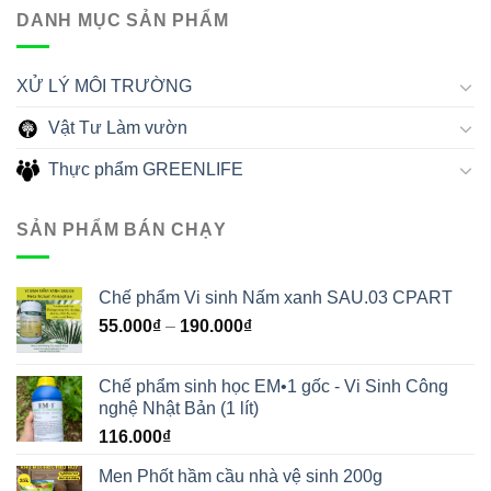
DANH MỤC SẢN PHẨM
XỬ LÝ MÔI TRƯỜNG
Vật Tư Làm vườn
Thực phẩm GREENLIFE
SẢN PHẨM BÁN CHẠY
Chế phẩm Vi sinh Nấm xanh SAU.03 CPART
55.000
₫
–
190.000
₫
Chế phẩm sinh học EM•1 gốc - Vi Sinh Công
nghệ Nhật Bản (1 lít)
116.000
₫
Men Phốt hầm cầu nhà vệ sinh 200g