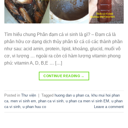
Tìm hiểu chung Phân đạm cá vi sinh là gì? – Đạm cá là
phân hữu cơ dạng dịch thủy phân từ cá có các thành phần
như sau: acid amin, protein, lipid, khoáng, glucid, muối vô
cơ, vi lượng … ngoài ra còn có hàm lượng vitamin phong
phú: vitamin A, D, B,E … […]
CONTINUE READING
→
Posted in
Thư viện
|
Tagged
huong dan u phan ca
,
khu mui hoi phan
ca
,
men vi sinh em
,
phan ca vi sinh
,
u phan ca men vi sinh EM
,
u phan
ca vi sinh
,
u phan huu co
Leave a comment