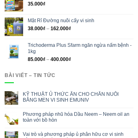
35.000
₫
Mật Rỉ Đường nuôi cấy vi sinh
38.000
₫
–
162.000
₫
Trichoderma Plus Sfarm ngăn ngừa nấm bệnh -
1kg
85.000
₫
–
400.000
₫
BÀI VIẾT – TIN TỨC
KỸ THUẬT Ủ THỨC ĂN CHO CHĂN NUÔI
BẰNG MEN VI SINH EMUNIV
Phương pháp nhũ hóa Dầu Neem – Neem oil an
toàn với bồ hòn
Vai trò và phương pháp ủ phân hữu cơ vi sinh